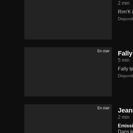
2 min
Rim’K i
Disponi
En clair
Fally
5 min
Fally I
Disponi
En clair
Jean
2 min
Emissi
Dans le