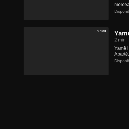
morcea
Disponi
En clair
Yamé
2 min
Yamê in
Aparté.
Disponi