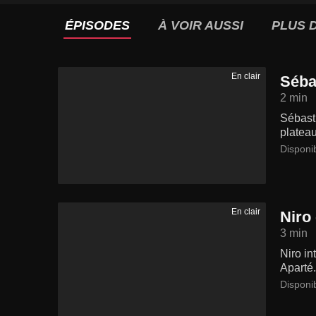
ÉPISODES
À VOIR AUSSI
PLUS D
En clair
Sébas
2 min
Sébasti
plateau
Disponi
En clair
Niro
3 min
Niro i
Aparté.
Disponi