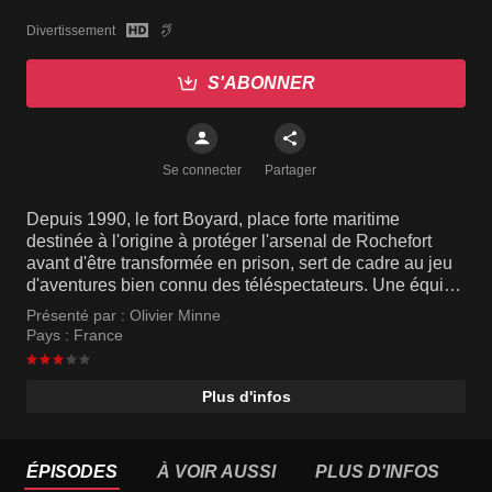
Divertissement
S'ABONNER
Se connecter
Partager
Depuis 1990, le fort Boyard, place forte maritime
destinée à l'origine à protéger l'arsenal de Rochefort
avant d'être transformée en prison, sert de cadre au jeu
d'aventures bien connu des téléspectateurs. Une équipe
de célébrités bien décidées à se mesurer aux épreuves
Présenté par :
Olivier Minne
concoctées par les habitants du fort sont présentes à
Pays :
France
chaque épisode. Les nouvelles technologies, modernité
oblige, sont au centre de plusieurs défis qui jalonnent
l'émission.
Plus d'infos
ÉPISODES
À VOIR AUSSI
PLUS D'INFOS