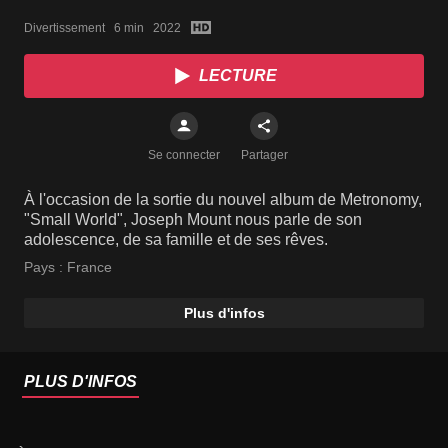
RASSURAIENT QUAND TU
Divertissement   6 min   2022
ÉTAIS JEUNE, ILS
MENTAIENT" | TRACKLIST
LECTURE
Se connecter
Partager
À l'occasion de la sortie du nouvel album de Metronomy,
"Small World", Joseph Mount nous parle de son
adolescence, de sa famille et de ses rêves.
Pays :
France
Plus d'infos
PLUS D'INFOS