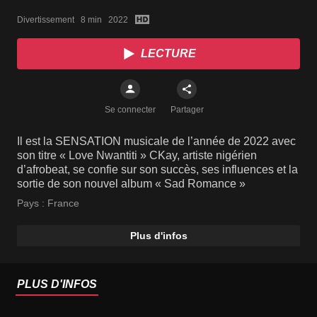
NOUVEL ALBUM "SAD
Divertissement   8 min   2022
ROMANCE"
LECTURE
Se connecter
Partager
Il est la SENSATION musicale de l’année de 2022 avec
son titre « Love Nwantiti » CKay, artiste nigérien
d’afrobeat, se confie sur son succès, ses influences et la
sortie de son nouvel album « Sad Romance »
Pays :
France
Plus d'infos
PLUS D'INFOS