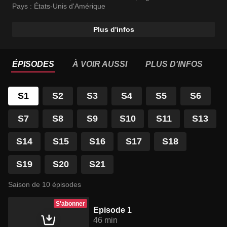
Pays :
États-Unis d'Amérique
Plus d'infos
ÉPISODES
À VOIR AUSSI
PLUS D'INFOS
S1
S2
S3
S4
S5
S6
S7
S8
S9
S10
S11
S13
S14
S15
S16
S17
S18
S19
S20
S21
Saison de 10 épisodes
S'abonner
Episode 1
46 min