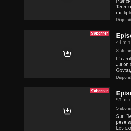
Patric
Terenc
multipl
Disponi
S'abonner
Episo
44 min
S'abonn
L'avent
Julien
Govou, 
Disponi
S'abonner
Episo
53 min
S'abonn
Sur l'î
pèse su
Les exp