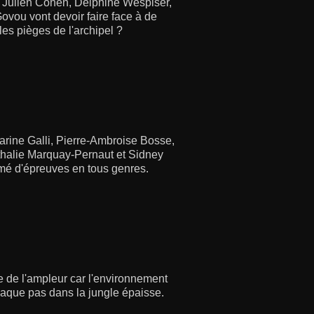
, Julien Cohen, Delphine Wespiser,
vou vont devoir faire face à de
les pièges de l'archipel ?
Carine Galli, Pierre-Ambroise Bosse,
thalie Marquay-Pernaut et Sidney
emé d'épreuves en tous genres.
re de l'ampleur car l'environnement
haque pas dans la jungle épaisse.