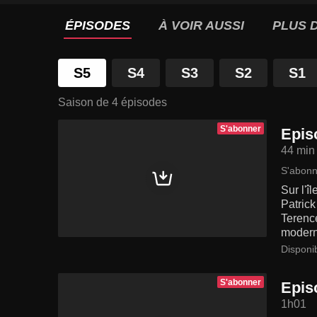
ÉPISODES
À VOIR AUSSI
PLUS D
S5
S4
S3
S2
S1
Saison de 4 épisodes
S'abonner
Episo
44 min
S'abonn
Sur l'î
Patric
Terenc
modern
Disponi
S'abonner
Episo
1h01