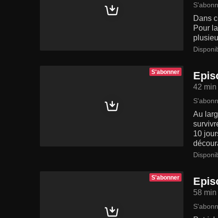
S'abonn
Dans ce
Pour la
plusieu
Disponi
S'abonner
Episo
42 min
S'abonn
Au larg
survivr
10 jour
découra
Disponi
S'abonner
Episo
58 min
S'abonn