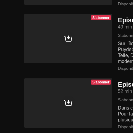
Disponi
S'abonner
Episo
49 min
S'abonn
Sur l'î
Puydeb
Telle,
modern
Disponi
S'abonner
Episo
52 min
S'abonn
Dans ce
Pour la
plusieu
Disponi