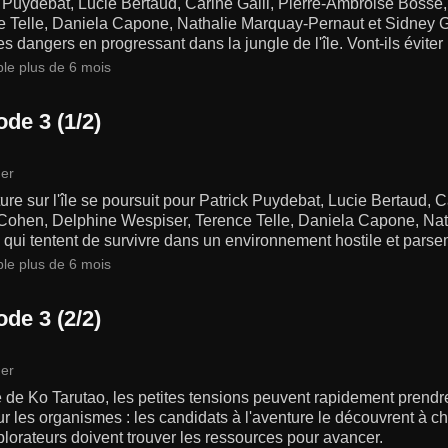
k Puydebat, Lucie Bertaud, Carine Galli, Pierre-Ambroise Bosse
e Telle, Daniela Capone, Nathalie Marquay-Pernaut et Sidney Go
es dangers en progressant dans la jungle de l'île. Vont-ils éviter 
ble plus de 6 mois
de 3 (1/2)
er
ure sur l'île se poursuit pour Patrick Puydebat, Lucie Bertaud, 
 Cohen, Delphine Wespiser, Terence Telle, Daniela Capone, Na
qui tentent de survivre dans un environnement hostile et pars
ble plus de 6 mois
de 3 (2/2)
er
le de Ko Tarutao, les petites tensions peuvent rapidement prend
r les organismes : les candidats à l'aventure le découvrent à c
lorateurs doivent trouver les ressources pour avancer.