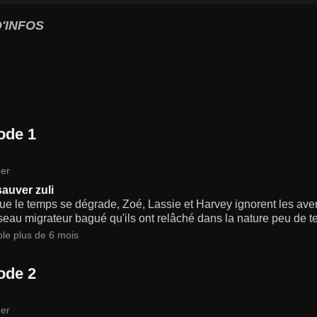
'INFOS
ode 1
er
 sauver zuli
ue le temps se dégrade, Zoé, Lassie et Harvey ignorent les ave
iseau migrateur bagué qu'ils ont relâché dans la nature peu de t
ble plus de 6 mois
ode 2
er