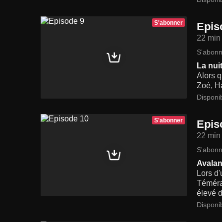
S'abonner
Epis
22 min
S'abonn
La nui
Alors q
Zoé, Ha
Disponi
S'abonner
Epis
22 min
S'abonn
Avala
Lors d
Témérai
élevé d
Disponi