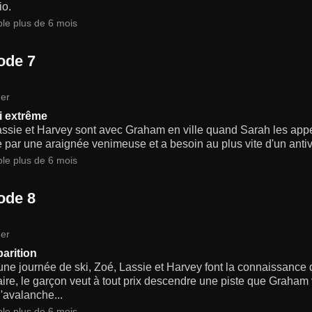
io.
ble plus de 6 mois
ode 7
er
i extrême
assie et Harvey sont avec Graham en ville quand Sarah les app
par une araignée venimeuse et a besoin au plus vite d'un antiv
ble plus de 6 mois
ode 8
er
parition
'une journée de ski, Zoé, Lassie et Harvey font la connaissanc
re, le garçon veut à tout prix descendre une piste que Graham 
'avalanche...
ble plus de 6 mois