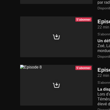
par rad
Disponi
S'abonner
Epis
22 min
S'abonn
Un déf
Zoé, L
mordue 
Disponi
S'abonner
Epis
22 min
S'abonn
La dis
Lors d
Témérai
élevé d
Disponi