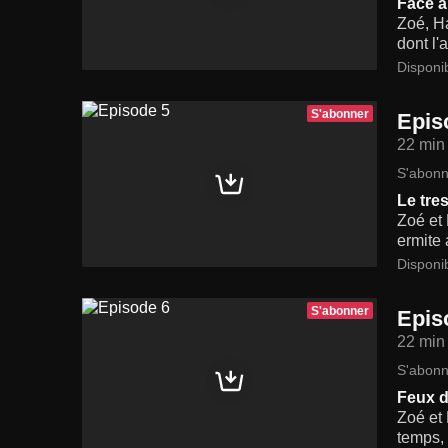
Face a
Zoé, Ha
dont l'
Disponi
S'abonner
Epis
22 min
S'abonn
Le tre
Zoé et 
ermite 
Disponi
S'abonner
Epis
22 min
S'abonn
Feux d
Zoé et 
temps, 