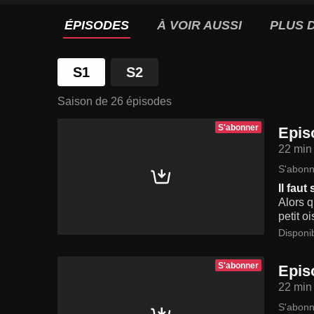
ÉPISODES
À VOIR AUSSI
PLUS D
S1
S2
Saison de 26 épisodes
S'abonner
Epis
22 min
S'abonn
Il faut
Alors q
petit o
Disponi
S'abonner
Epis
22 min
S'abonn