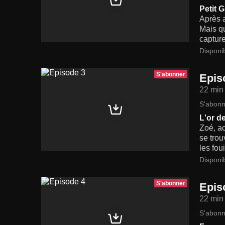
Petit G
Après a
Mais qu
capture
Disponi
S'abonner
Epis
22 min
S'abonn
L'or de
Zoé, ac
se trou
les fou
Disponi
S'abonner
Epis
22 min
S'abonn