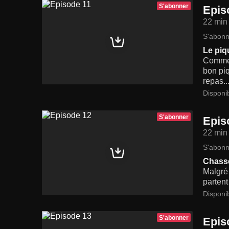
S'abonner
Epis
22 min
S'abonn
Le piq
Comme 
bon piq
repas..
Disponi
S'abonner
Epis
22 min
S'abonn
Chasse
Malgré 
partent
Disponi
S'abonner
Epis