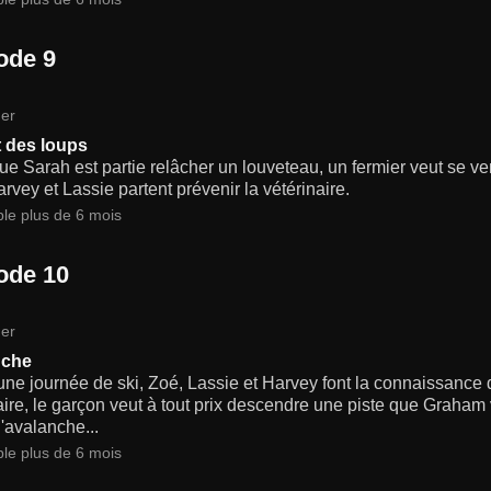
ode 9
er
t des loups
ue Sarah est partie relâcher un louveteau, un fermier veut se v
rvey et Lassie partent prévenir la vétérinaire.
ble plus de 6 mois
ode 10
er
nche
'une journée de ski, Zoé, Lassie et Harvey font la connaissanc
re, le garçon veut à tout prix descendre une piste que Graham 
'avalanche...
ble plus de 6 mois