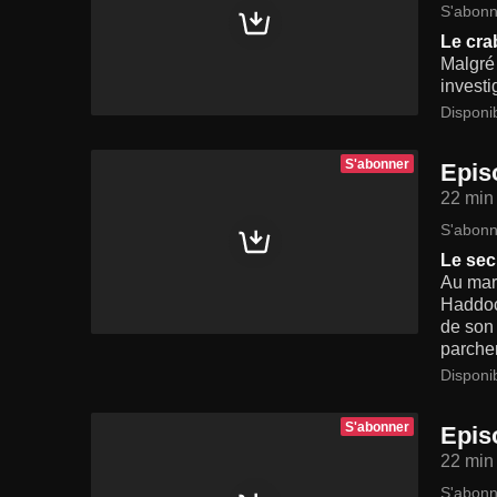
S'abonn
Le cra
Malgré 
investi
Disponi
S'abonner
Episo
22 min
S'abonn
Le sec
Au marc
Haddock
de son 
parchem
Disponi
S'abonner
Episo
22 min
S'abonn