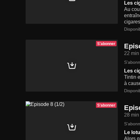
Les ci
Au cour
entraî
cigares
Disponi
S'abonner
Episo
22 min
S'abonn
Les ci
Tintin 
à cause
Disponi
S'abonner
Episo
28 min
S'abonn
Le lot
Alors q