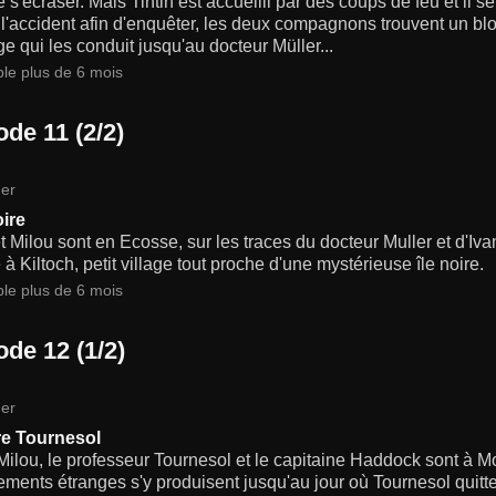
e s'écraser. Mais Tintin est accueilli par des coups de feu et il se
 l'accident afin d'enquêter, les deux compagnons trouvent un bl
 qui les conduit jusqu'au docteur Müller...
ble plus de 6 mois
ode 11 (2/2)
er
oire
et Milou sont en Ecosse, sur les traces du docteur Muller et d'I
e à Kiltoch, petit village tout proche d'une mystérieuse île noire.
ble plus de 6 mois
ode 12 (1/2)
er
ire Tournesol
 Milou, le professeur Tournesol et le capitaine Haddock sont à 
ments étranges s'y produisent jusqu'au jour où Tournesol quitt