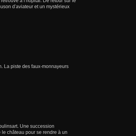
 retrouve à l'hôpital. De retour sur le
ouson d'aviateur et un mystérieux
van. La piste des faux-monnayeurs
Moulinsart. Une succession
e le château pour se rendre à un