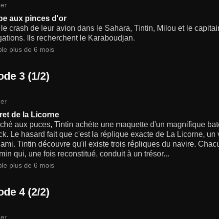
er
be aux pinces d'or
le crash de leur avion dans le Sahara, Tintin, Milou et le capit
gations. Ils recherchent le Karaboudjan.
ble plus de 6 mois
de 3 (1/2)
er
ret de la Licorne
hé aux puces, Tintin achète une maquette d'un magnifique batea
. Le hasard fait que c'est la réplique exacte de La Licorne, un v
ami. Tintin découvre qu'il existe trois répliques du navire. Ch
in qui, une fois reconstitué, conduit à un trésor...
ble plus de 6 mois
de 4 (2/2)
er