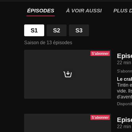
ÉPISODES
À VOIR AUSSI
PLUS D
S1
S2
S3
Saison de 13 épisodes
S'abonner
Episo
22 min
S'abonn
Le cra
Tintin 
vide. I
d'avent
Disponi
S'abonner
Episo
22 min