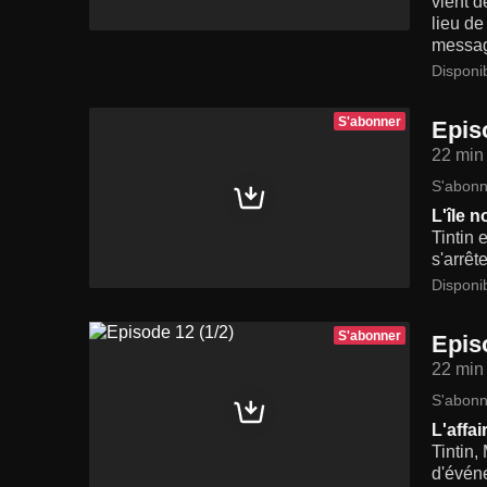
vient d
lieu de
message
Disponi
S'abonner
Epis
22 min
S'abonn
L'île n
Tintin 
s'arrêt
Disponi
S'abonner
Epis
22 min
S'abonn
L'affa
Tintin,
d'événe