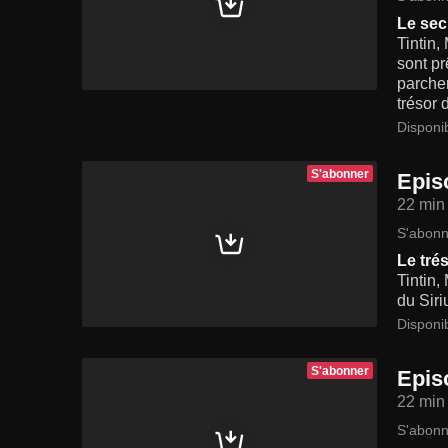
Le sec
Tintin,
sont pr
parchem
trésor
Disponi
S'abonner
Epis
22 min
S'abonn
Le tré
Tintin
du Siri
Disponi
S'abonner
Episo
22 min
S'abonn