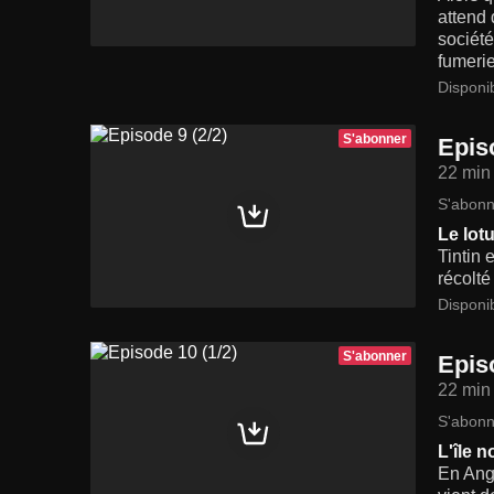
attend 
société
fumerie
Disponi
S'abonner
Episo
22 min
S'abonn
Le lot
Tintin 
récolté
Disponi
S'abonner
Epis
22 min
S'abonn
L'île n
En Angl