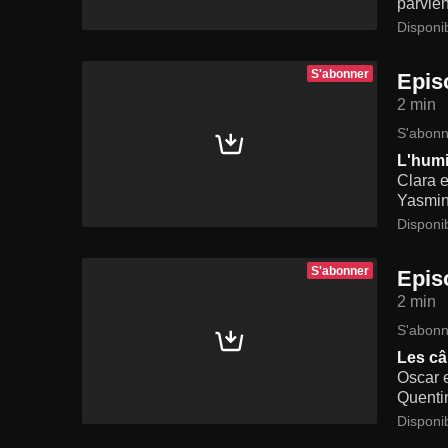
parvien
Disponi
S'abonner
Epis
2 min
S'abonn
L'humi
Clara e
Yasmine
Disponi
S'abonner
Epis
2 min
S'abonn
Les câ
Oscar e
Quentin
Disponi