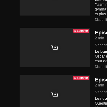
Yasmin
gymnast
et plus
Disponi
S'abonner
Epis
2 min
S'abonn
Le bai
Oscar e
cour de
Disponi
S'abonner
Epis
2 min
S'abonn
Les co
Quentin