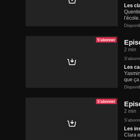
Les cl
Quentin
l'école
Disponi
S'abonner
Epis
2 min
S'abonn
Les ca
Yasmine
que ça 
Disponi
S'abonner
Epis
2 min
S'abonn
Les in
Clara e