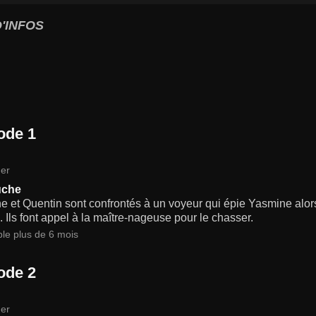
'INFOS
ode 1
er
uche
 et Quentin sont confrontés à un voyeur qui épie Yasmine alors
. Ils font appel à la maître-nageuse pour le chasser.
ble plus de 6 mois
ode 2
er