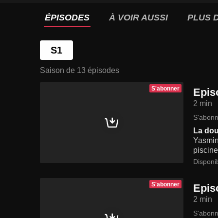
ÉPISODES
À VOIR AUSSI
PLUS D
S1
Saison de 13 épisodes
S'abonner
Epis
2 min
S'abonn
La do
Yasmine
piscine
Disponi
S'abonner
Epis
2 min
S'abonn