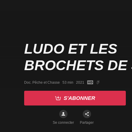
LUDO ET LES
BROCHETS DE 
Doc. Pêche et Chasse   53 min   2021
S'ABONNER
Se connecter
Partager