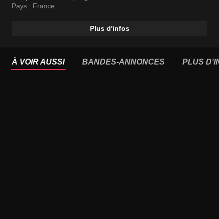
nucléaire. La plus grande partie des morceaux
Pays :
France
interprétés sont tirés des deux albums "Darkness on the
Edge of Town" (1978) et" Born to Run" (1975).
Plus d'infos
À VOIR AUSSI
BANDES-ANNONCES
PLUS D'