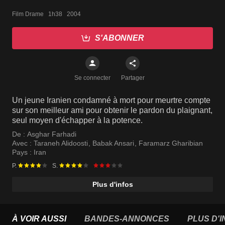
Film Drame   1h38   2004
S'ABONNER
Se connecter
Partager
Un jeune Iranien condamné à mort pour meurtre compte
sur son meilleur ami pour obtenir le pardon du plaignant,
seul moyen d'échapper à la potence.
De :
Asghar Farhadi
Avec :
Taraneh Alidoosti
,
Babak Ansari
,
Faramarz Gharibian
Pays :
Iran
P.
S.
Plus d'infos
À VOIR AUSSI
BANDES-ANNONCES
PLUS D'