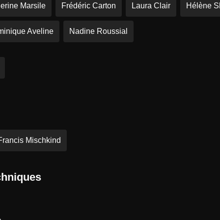
erine Marsile
Frédéric Carton
Laura Clair
Hélène Sh
inique Aveline
Nadine Roussial
Francis Mischkind
chniques