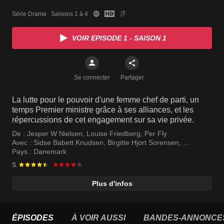
Série Drame   Saisons 1 à 4
VOIR EPISODE 1 - SAISON 1
Se connecter
Partager
La lutte pour le pouvoir d'une femme chef de parti, un
temps Premier ministre grâce à ses alliances, et les
répercussions de cet engagement sur sa vie privée.
De :
Jesper W Nielsen
,
Louise Friedberg
,
Per Fly
Avec :
Sidse Babett Knudsen
,
Birgitte Hjort Sorensen
,
Søren Malling
Pays :
Danemark
S.
Plus d'infos
ÉPISODES
À VOIR AUSSI
BANDES-ANNONCE