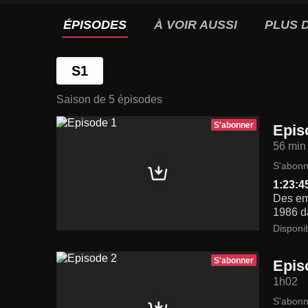
ÉPISODES
À VOIR AUSSI
PLUS D
S1
Saison de 5 épisodes
S'abonner
Epis
56 min
S'abonn
1:23:4
Des emp
1986 da
Disponi
S'abonner
Epis
1h02
S'abonn