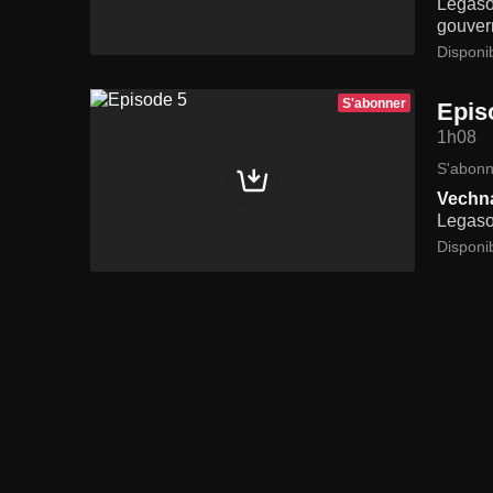
Legasov
gouver
Disponi
S'abonner
Epis
1h08
S'abonn
Vechn
Legasov
Disponi