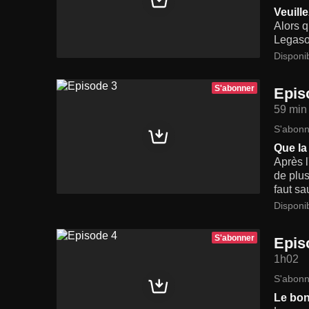
Veuill
Alors 
Legaso
Disponi
S'abonner
Epis
59 min
S'abonn
Que la
Après l
de plus
faut sa
Disponi
S'abonner
Epis
1h02
S'abonn
Le bon