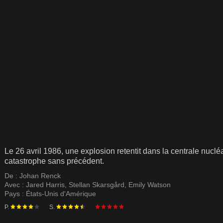
Le 26 avril 1986, une explosion retentit dans la centrale nucl
catastrophe sans précédent.
De :
Johan Renck
Avec :
Jared Harris
,
Stellan Skarsgård
,
Emily Watson
Pays :
États-Unis d'Amérique
P.
S.