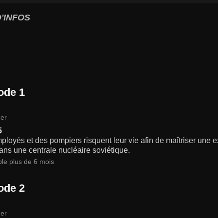
'INFOS
ode 1
er
5
loyés et des pompiers risquent leur vie afin de maîtriser une 
ns une centrale nucléaire soviétique.
ble plus de 6 mois
ode 2
er