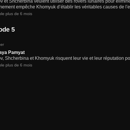
 et Shcherbina veulent utiliser des rovers lunaires pour éliminer
nement empêche Khomyuk d’établir les véritables causes de l'e
ble plus de 6 mois
ode 5
er
aya Pamyat
, Shcherbina et Khomyuk risquent leur vie et leur réputation pou
ble plus de 6 mois