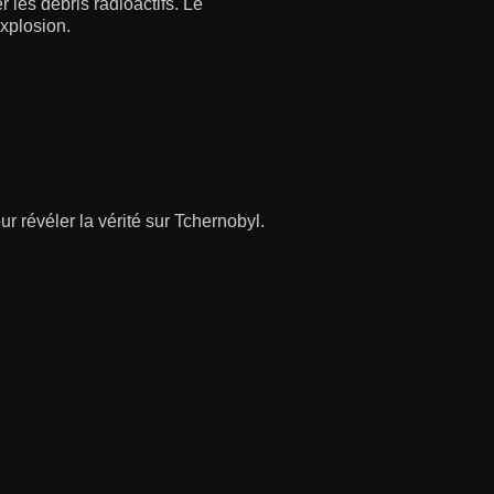
 les débris radioactifs. Le
xplosion.
r révéler la vérité sur Tchernobyl.