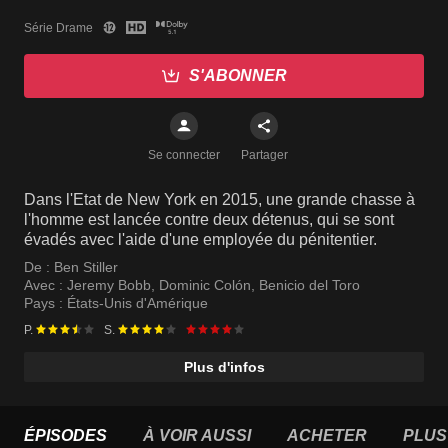
Série Drame
S'ABONNER
Se connecter
Partager
Dans l'Etat de New York en 2015, une grande chasse à
l'homme est lancée contre deux détenus, qui se sont
évadés avec l'aide d'une employée du pénitentier.
De :
Ben Stiller
Avec :
Jeremy Bobb
,
Dominic Colón
,
Benicio del Toro
Pays :
États-Unis d'Amérique
P.
S.
Plus d'infos
ÉPISODES
À VOIR AUSSI
ACHETER
PLUS