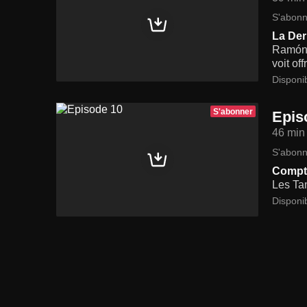
S'abonn
La Der
Ramón e
voit of
Disponi
S'abonner
Epis
46 min
S'abonn
Compt
Les Tam
Disponi