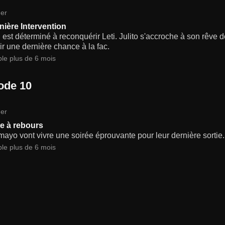
er
nière Intervention
st déterminé à reconquérir Leti. Julito s'accroche à son rêve 
frir une dernière chance à la fac.
ble plus de 6 mois
ode 10
er
e à rebours
ayo vont vivre une soirée éprouvante pour leur dernière sortie.
ble plus de 6 mois