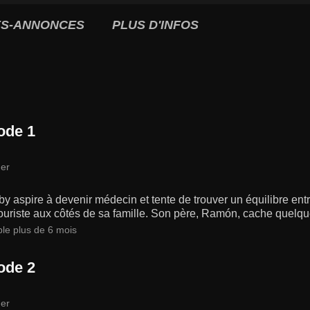
S-ANNONCES
PLUS D'INFOS
ode 1
er
y aspire à devenir médecin et tente de trouver un équilibre entre
ouriste aux côtés de sa famille. Son père, Ramón, cache quelq
ble plus de 6 mois
ode 2
er