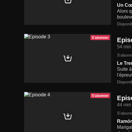
Un Cœu
Alors q
bouleve
Disponi
S'abonner
Epis
54 min
S'abonn
Le Tre
Suite à
l'épreu
Disponi
S'abonner
Epis
44 min
S'abonn
Ramón,
Mariga