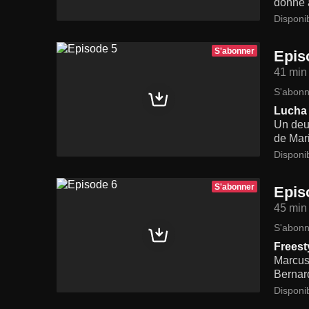
donné à
Disponi
S'abonner
Epis
41 min
S'abonn
Lucha 
Un deui
de Mar
Disponi
S'abonner
Epis
45 min
S'abonn
Freest
Marcus 
Bernar
Disponi