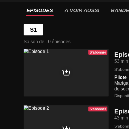
ÉPISODES
À VOIR AUSSI
BANDE
S1
Saison de 10 épisodes
S'abonner
Epis
53 min
S'abonn
Pilote
Marigab
de sec
Disponi
S'abonner
Epis
43 min
S'abonn