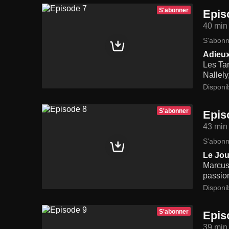
S'abonner
Epis
40 min
S'abonn
Adieu
Les Tam
Nallely
Disponi
S'abonner
Epis
43 min
S'abonn
Le Jou
Marcus 
passio
Disponi
S'abonner
Epis
39 min