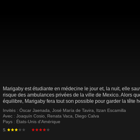
Marigaby est étudiante en médecine le jour et, la nuit, elle sa
risque des ambulances privées de la ville de Mexico. Alors q
équilibre, Marigaby fera tout son possible pour garder la tête h
Invités :
Óscar Jaenada
,
José María de Tavira
,
Itzan Escamilla
Avec :
Joaquín Cosio
,
Renata Vaca
,
Diego Calva
Pays :
États-Unis d'Amérique
S.