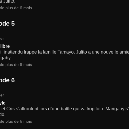
 Julito.
ble plus de 6 mois
ode 5
er
libre
l inattendu frappe la famille Tamayo. Julito a une nouvelle ami
igaby.
ble plus de 6 mois
ode 6
er
yle
et Cris s’affrontent lors d’une battle qui va trop loin. Marigaby 
do.
ble plus de 6 mois