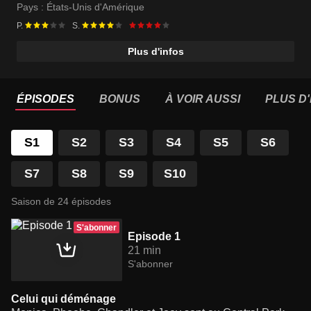
Pays :
États-Unis d'Amérique
P.
S.
Plus d'infos
ÉPISODES
BONUS
À VOIR AUSSI
PLUS D'
S1
S2
S3
S4
S5
S6
S7
S8
S9
S10
Saison de 24 épisodes
S'abonner
Episode 1
21 min
S'abonner
Celui qui déménage