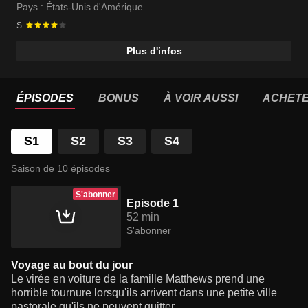
Catalina Sandino Moreno
Pays :
États-Unis d'Amérique
S.
Plus d'infos
ÉPISODES
BONUS
À VOIR AUSSI
ACHET
S1
S2
S3
S4
Saison de 10 épisodes
S'abonner
Episode 1
52 min
S'abonner
Voyage au bout du jour
Le virée en voiture de la famille Matthews prend une
horrible tournure lorsqu'ils arrivent dans une petite ville
pastorale qu'ils ne peuvent quitter.