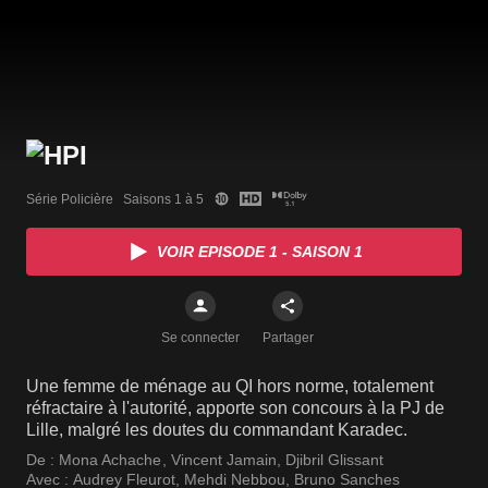
Série Policière   Saisons 1 à 5
VOIR EPISODE 1 - SAISON 1
Se connecter
Partager
Une femme de ménage au QI hors norme, totalement
réfractaire à l'autorité, apporte son concours à la PJ de
Lille, malgré les doutes du commandant Karadec.
De :
Mona Achache
,
Vincent Jamain
,
Djibril Glissant
Avec :
Audrey Fleurot
,
Mehdi Nebbou
,
Bruno Sanches