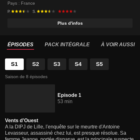
Pays :
France
P.
S.
Plus d'infos
ÉPISODES
PACK INTÉGRALE
À VOIR AUSSI
S1
S2
S3
S4
S5
Saison de 8 épisodes
Episode 1
53 min
Vents d'Ouest
A la DIPJ de Lille, l'enquête sur le meurtre d'Antoine
Levasseur, assassiné chez lui, est presque résolue. Sa
femme Jeanne, portée disparue, est la principale suspecte.