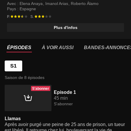
Avec :
Elena Anaya
,
Imanol Arias
,
Roberto Álamo
Pays :
Espagne
P.
S.
Plus d'infos
ÉPISODES
À VOIR AUSSI
BANDES-ANNONCE
S1
Saison de 8 épisodes
S'abonner
Episode 1
45 min
S'abonner
Llamas
Après avoir purgé une peine de 25 ans de prison, un tueur
est libéré. Il retourne chez lui, bouleversant la vie de