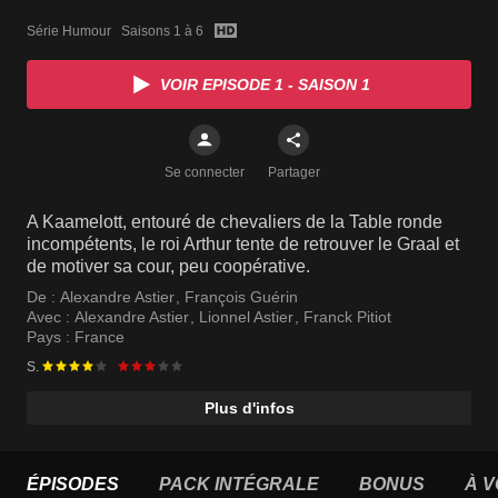
Série Humour   Saisons 1 à 6
VOIR EPISODE 1 - SAISON 1
Se connecter
Partager
A Kaamelott, entouré de chevaliers de la Table ronde
incompétents, le roi Arthur tente de retrouver le Graal et
de motiver sa cour, peu coopérative.
De :
Alexandre Astier
,
François Guérin
Avec :
Alexandre Astier
,
Lionnel Astier
,
Franck Pitiot
Pays :
France
S.
Plus d'infos
ÉPISODES
PACK INTÉGRALE
BONUS
À V