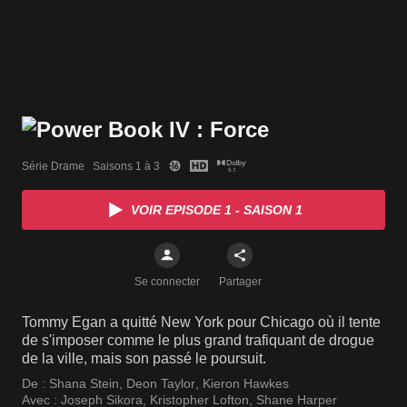
Série Drame   Saisons 1 à 3
VOIR EPISODE 1 - SAISON 1
Se connecter
Partager
Tommy Egan a quitté New York pour Chicago où il tente
de s'imposer comme le plus grand trafiquant de drogue
de la ville, mais son passé le poursuit.
De :
Shana Stein
,
Deon Taylor
,
Kieron Hawkes
Avec :
Joseph Sikora
,
Kristopher Lofton
,
Shane Harper