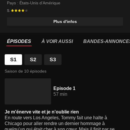
Pays :
États-Unis d'Amérique
S.
Plus d'infos
ÉPISODES
À VOIR AUSSI
BANDES-ANNONCE
S1
S2
S3
Saison de 10 épisodes
Episode 1
57 min
Je m'énerve vite et je n'oublie rien
En route vers Los Angeles, Tommy fait une halte à
Chicago pour aller rendre un dernier hommage à
quelqu'un qui était cher à son cœur. Mais il finit par se