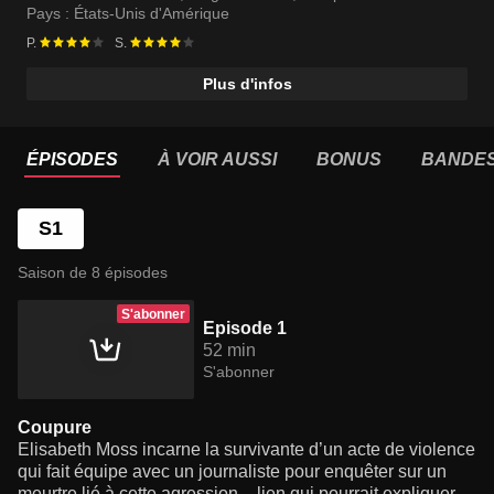
perpétuellement changeant – et pour se confronter à son
Pays :
États-Unis d'Amérique
passé.
P.
S.
Plus d'infos
ÉPISODES
À VOIR AUSSI
BONUS
BANDE
S1
Saison de 8 épisodes
S'abonner
Episode 1
52 min
S'abonner
Coupure
Elisabeth Moss incarne la survivante d’un acte de violence
qui fait équipe avec un journaliste pour enquêter sur un
meurtre lié à cette agression – lien qui pourrait expliquer