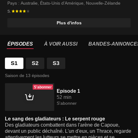
Pays :
Australie
,
États-Unis d'Amérique
,
Nouvelle-Zélande
S.
Plus d'infos
ÉPISODES
À VOIR AUSSI
BANDES-ANNONCE
S1
S2
S3
Saison de 13 épisodes
S'abonner
Episode 1
52 min
S'abonner
Le sang des gladiateurs : Le serpent rouge
Des gladiateurs combattent dans l'arène de Capoue,
devant un public déchaîné. L'un d'eux, un Thrace, regarde
attentivement les lutteurs se mettre en pièces et se