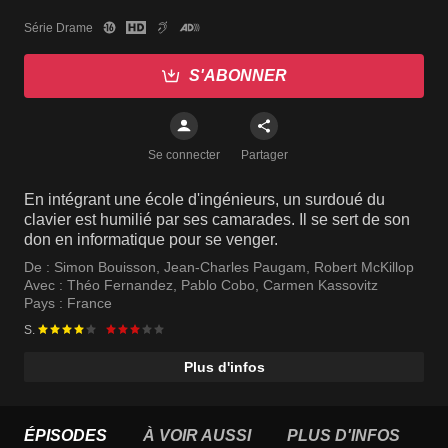
Série Drame
S'ABONNER
Se connecter
Partager
En intégrant une école d'ingénieurs, un surdoué du
clavier est humilié par ses camarades. Il se sert de son
don en informatique pour se venger.
De :
Simon Bouisson
,
Jean-Charles Paugam
,
Robert McKillop
Avec :
Théo Fernandez
,
Pablo Cobo
,
Carmen Kassovitz
Pays :
France
S.
Plus d'infos
ÉPISODES
À VOIR AUSSI
PLUS D'INFOS