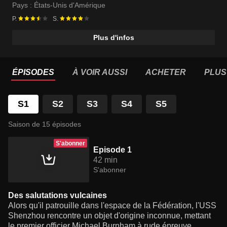
Pays :
États-Unis d'Amérique
P.
S.
Plus d'infos
ÉPISODES
À VOIR AUSSI
ACHETER
PLUS
S1
S2
S3
S4
S5
Saison de 15 épisodes
S'abonner
Episode 1
42 min
S'abonner
Des salutations vulcaines
Alors qu'il patrouille dans l'espace de la Fédération, l'USS
Shenzhou rencontre un objet d'origine inconnue, mettant
le premier officier Michael Burnham à rude épreuve.