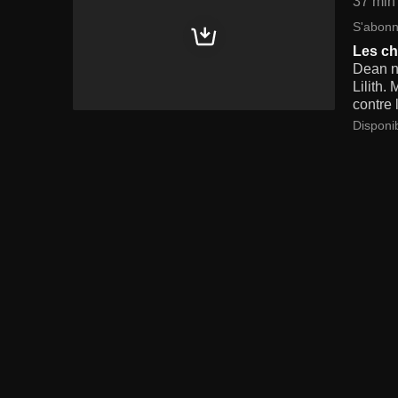
37 min
S'abonn
Les ch
Dean n
Lilith.
contre 
Disponi