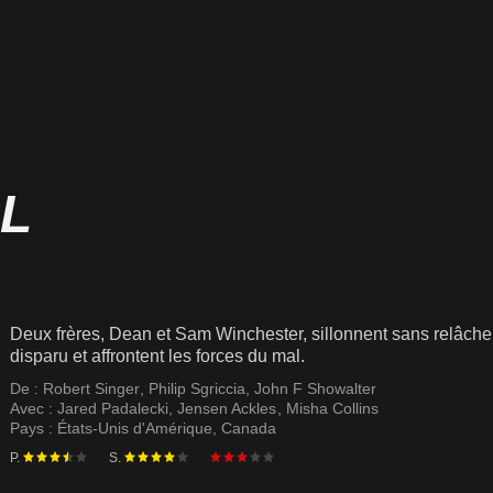
L
Deux frères, Dean et Sam Winchester, sillonnent sans relâche 
disparu et affrontent les forces du mal.
De :
Robert Singer
,
Philip Sgriccia
,
John F Showalter
Avec :
Jared Padalecki
,
Jensen Ackles
,
Misha Collins
Pays :
États-Unis d'Amérique
,
Canada
P.
S.