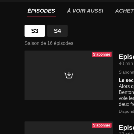
ÉPISODES
À VOIR AUSSI
ACHET
S3
S4
Saison de 16 épisodes
S'abonner
Epis
40 min
S'abonn
Le secr
Alors q
Benton,
vole le
deux fr
Disponi
S'abonner
Epis