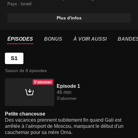
Pays :
Israël
Plus d'infos
ÉPISODES
BONUS
À VOIR AUSSI
BANDE
S1
Saison de 8 épisodes
S'abonner
Episode 1
46 min
S'abonner
Petite chanceuse
Des vacances prennent subitement fin quand Gali est
arrêtée à l'aéroport de Moscou, marquant le début d'un
cauchemar pour sa mère Orna.