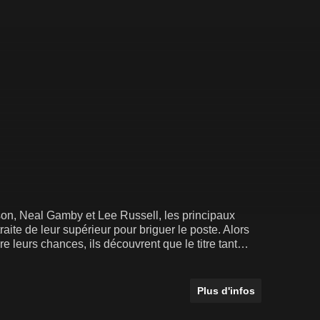
on, Neal Gamby et Lee Russell, les principaux
raite de leur supérieur pour briguer le poste. Alors
e leurs chances, ils découvrent que le titre tant
ils décident de faire front pour s'opposer à leur
Plus d'infos