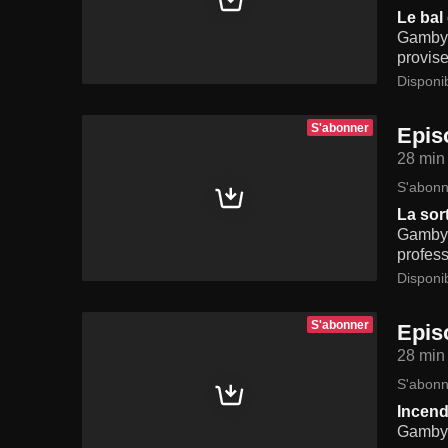
Le bal
Gamby e
provise
Disponi
S'abonner
Epis
28 min
S'abonn
La sort
Gamby 
profess
Disponi
S'abonner
Epis
28 min
S'abonn
Incend
Gamby e