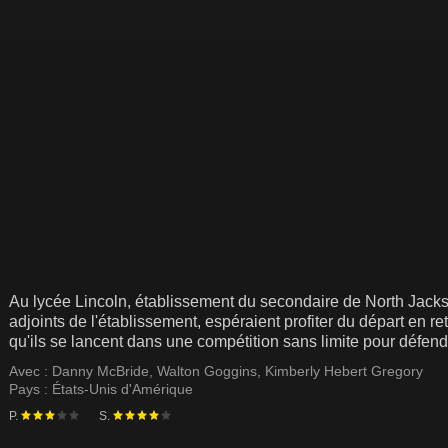
Au lycée Lincoln, établissement du secondaire de North Jacks
adjoints de l'établissement, espéraient profiter du départ en ret
qu'ils se lancent dans une compétition sans limite pour défendr
convoité est attribué à Belinda Brown. Malgré leurs différends, 
Avec :
Danny McBride
,
Walton Goggins
,
Kimberly Hebert Gregory
rivale commune.
Pays :
États-Unis d'Amérique
P.
S.