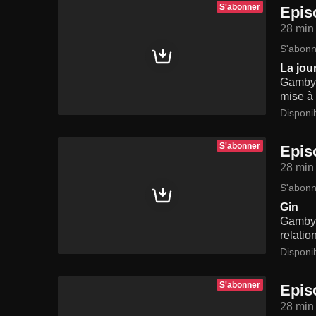
S'abonner
Epis
28 min
S'abonn
La jou
Gamby 
mise à 
Disponi
S'abonner
Epis
28 min
S'abonn
Gin
Gamby 
relatio
Disponi
S'abonner
Epis
28 min