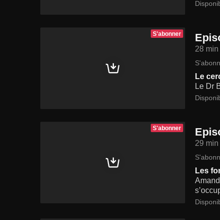
Disponi
S'abonner
Epis
28 min
S'abonn
Le cer
Le Dr B
Disponi
S'abonner
Epis
29 min
S'abonn
Les fo
Amanda
s’occup
Disponi