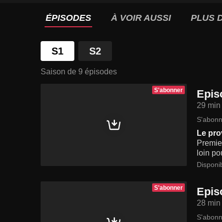
ÉPISODES
À VOIR AUSSI
PLUS D
S1
S2
Saison de 9 épisodes
S'abonner
Epis
29 min
S'abonn
Le pro
Premier
loin po
Disponi
S'abonner
Epis
28 min
S'abonn