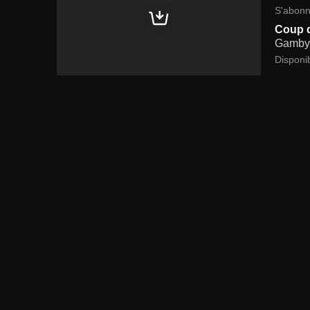
S'abonn
Coup 
Gamby 
Disponi