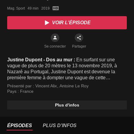
Mag. Sport   49 min   2019
VOIR L'ÉPISODE
Se connecter
Partager
Justine Dupont - Dos au mur :
En surfant sur une
vague de plus de 20 mètres le 13 novembre 2019, à
Nazaré au Portugal, Justine Dupont est devenue la
première femme à dompter une vague de cette
importance, 11 mois après une terrible chute. Les
Présenté par :
Vincent Alix
,
Antoine Le Roy
équipes d’INTERIEUR SPORT sont allées à la
Pays :
France
rencontre de la native de Lacanau, multiple championne
de France et d'Europe de surf et de longboard.
Plus d'infos
ÉPISODES
PLUS D'INFOS