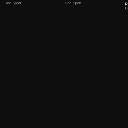
p
Doc. Sport
Doc. Sport
D