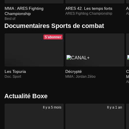
MMA : ARES Fighting
ARES 42. Les temps forts
A
Championship
ARES Fighting Championship
A
Best of
Documentaires Sports de combat
S'abonner
Les Topuria
Décrypté
C
M
Doc. Sport
MMA : Jordan Zébo
d
A
Actualité Boxe
Il y a 5 mois
Il y a 1 an