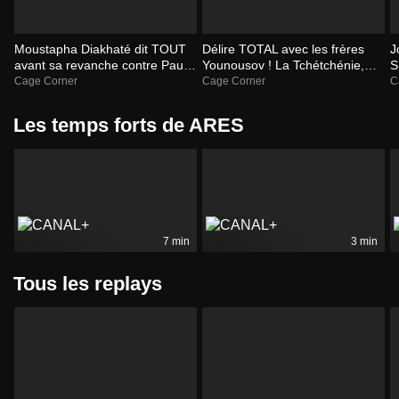
Moustapha Diakhaté dit TOUT
Délire TOTAL avec les frères
J
avant sa revanche contre Paulin
Younousov ! La Tchétchénie,
S
Begai à l'ARES 40 - CAGE
leur histoire folle...
l
Cage Corner
Cage Corner
C
CORNER 6
Les temps forts de ARES
7 min
3 min
Tous les replays