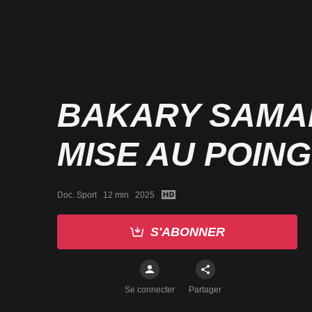
BAKARY SAMAK
MISE AU POING
Doc. Sport   12 min   2025
S'ABONNER
Se connecter
Partager