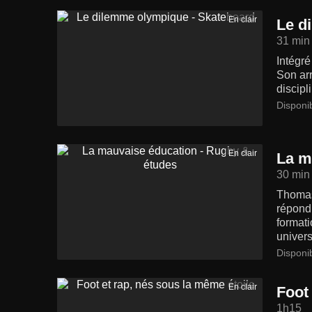
En clair
Le d
31 min
Intégré
Son arr
discipl
Disponi
En clair
La m
30 min
Thomas 
répondr
formati
univers
Disponi
En clair
Foot
1h15