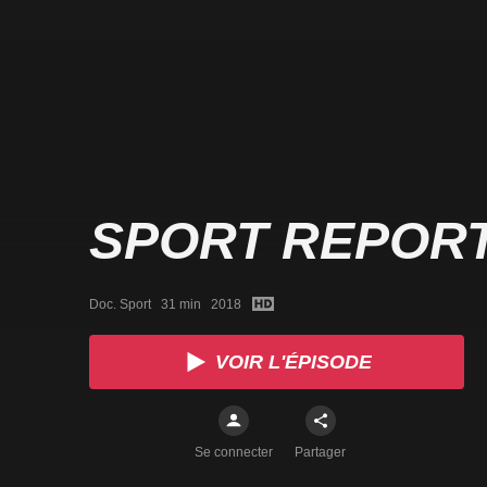
SPORT REPOR
Doc. Sport   31 min   2018
VOIR L'ÉPISODE
Se connecter
Partager