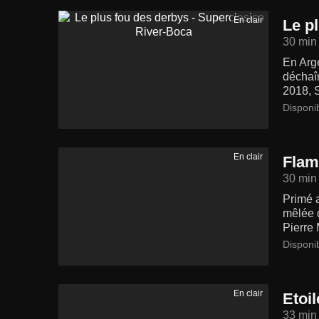
En clair
Le p
30 min
En Arge
déchaîn
2018, S
Disponi
En clair
Flam
30 min
Primé a
mêlée 
Pierre 
Disponi
En clair
Etoi
33 min