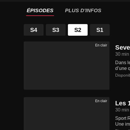
ÉPISODES
PLUS D'INFOS
S4
S3
S2
S1
En clair
Seve
30 min
Dans l
d’une q
Disponi
En clair
Les 
30 min
Sport R
Une imm