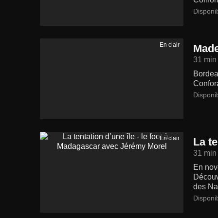
Disponi
En clair
Made
31 min
Bordeau
Confora
Disponi
En clair
La t
31 min
En nov
Découvr
des Na
Disponi