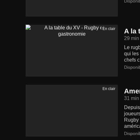
Disponi
En clair
A la
29 min
Le rugb
qui les
chefs c
Disponi
En clair
Amer
31 min
Depuis 
joueurs
Rugby a
américa
Disponi