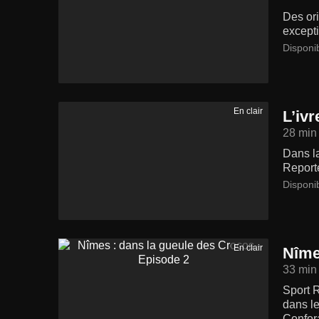
Des ori
excepti
Disponi
En clair
L’iv
28 min
Dans l
Reporte
Disponi
En clair
Nîme
33 min
Sport R
dans le
Confor