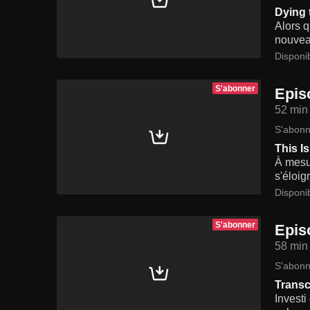
Dying 
Alors 
nouvea
Disponi
S'abonner
Epis
52 min
S'abonn
This Is
À mesur
s'éloig
Disponi
S'abonner
Epis
58 min
S'abonn
Transc
Investi