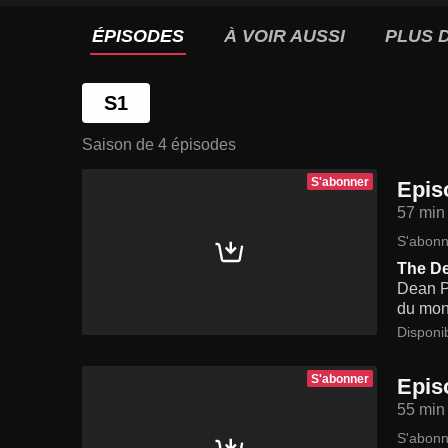
ÉPISODES
À VOIR AUSSI
PLUS D
S1
Saison de 4 épisodes
S'abonner
Epis
57 min
S'abonn
The D
Dean Po
du mon
Disponi
S'abonner
Epis
55 min
S'abonn