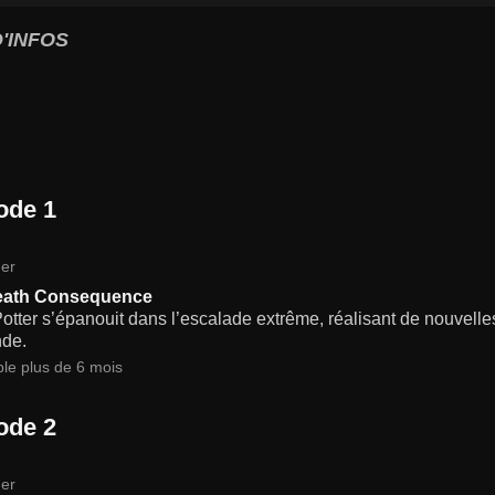
'INFOS
ode 1
er
eath Consequence
tter s’épanouit dans l’escalade extrême, réalisant de nouvelle
de.
ble plus de 6 mois
ode 2
er