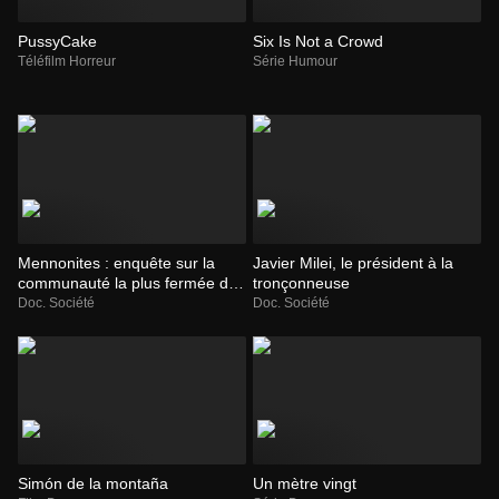
PussyCake
Six Is Not a Crowd
Téléfilm Horreur
Série Humour
Mennonites : enquête sur la
Javier Milei, le président à la
communauté la plus fermée du
tronçonneuse
monde
Doc. Société
Doc. Société
Simón de la montaña
Un mètre vingt