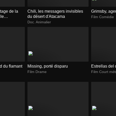
itage de la
Chili, les messagers invisibles
Grimsby, agen
lle
du désert d'Atacama
Film Comédie
ne
Doc. Animalier
d du flamant
Missing, porté disparu
Estrellas del 
Film Drame
Film Court mé