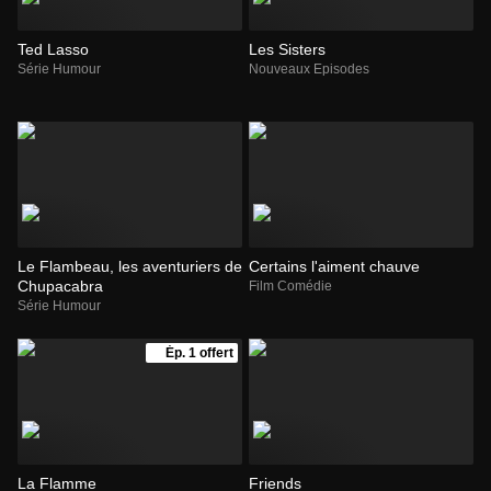
Ted Lasso
Les Sisters
Série Humour
Nouveaux Episodes
Le Flambeau, les aventuriers de
Certains l'aiment chauve
Chupacabra
Film Comédie
Série Humour
Ép. 1 offert
La Flamme
Friends