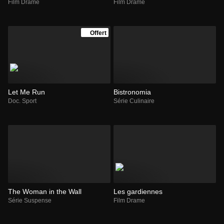
Film Drame
Film Drame
Offert
Let Me Run
Bistronomia
Doc. Sport
Série Culinaire
The Woman in the Wall
Les gardiennes
Série Suspense
Film Drame