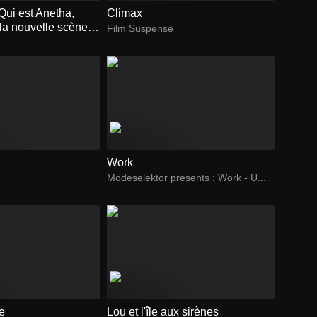
Qui est Anetha,
Climax
 la nouvelle scène
Film Suspense
ise ?
Work
Modeselektor presents : Work - U...
re
Lou et l'île aux sirènes