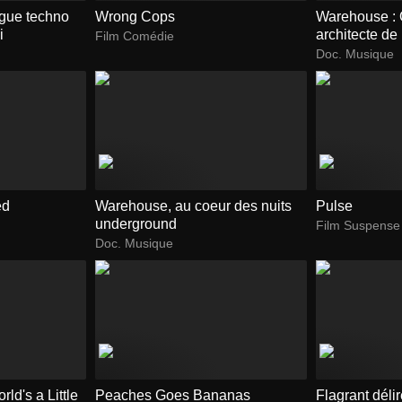
ague techno
Wrong Cops
Warehouse : 
i
architecte de
Film Comédie
techno frança
Doc. Musique
ed
Warehouse, au coeur des nuits
Pulse
underground
Film Suspense
Doc. Musique
rld's a Little
Peaches Goes Bananas
Flagrant déli