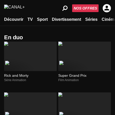
NOS OFFRES
Découvrir
TV
Sport
Divertissement
Séries
Ciném
en duo
Rick and Morty
Super Grand Prix
Série Animation
Film Animation