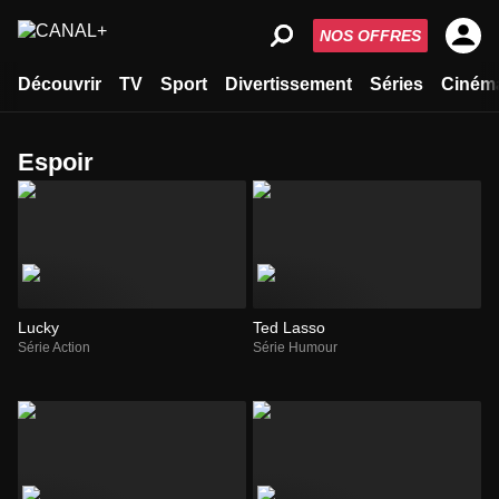
NOS OFFRES
Découvrir
TV
Sport
Divertissement
Séries
Ciném
espoir
Lucky
Ted Lasso
Série Action
Série Humour