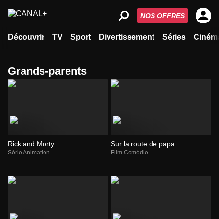
NOS OFFRES
Découvrir
TV
Sport
Divertissement
Séries
Ciném
grands-parents
Rick and Morty
Sur la route de papa
Série Animation
Film Comédie