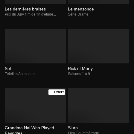
Les dernières braises
Le mensonge
Prix du Jury film de fin d'étude...
Série Drame
Sol
Rick et Morty
Téléfilm Animation
Saisons 1 à 9
Offert
Grandma Nai Who Played
Slurp
Favorites
Film Court métrage