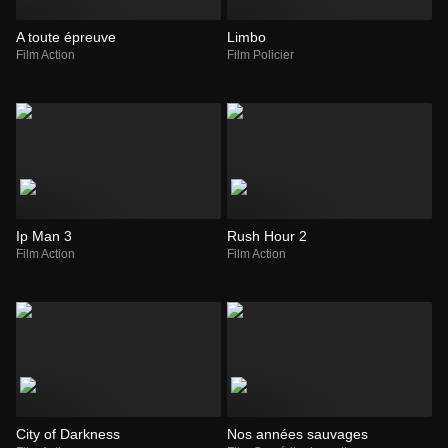
A toute épreuve
Limbo
Film Action
Film Policier
Ip Man 3
Rush Hour 2
Film Action
Film Action
City of Darkness
Nos années sauvages