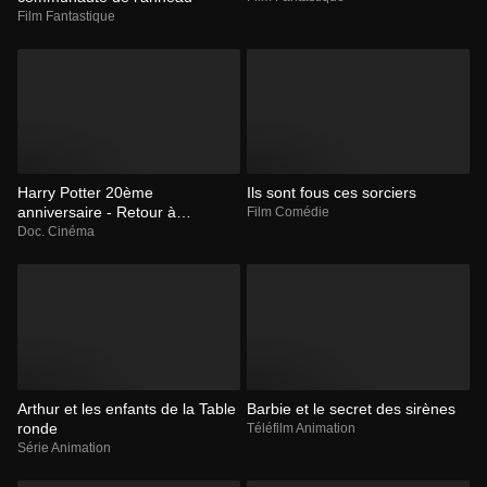
Film Fantastique
Harry Potter 20ème
Ils sont fous ces sorciers
anniversaire - Retour à
Film Comédie
Poudlard
Doc. Cinéma
Arthur et les enfants de la Table
Barbie et le secret des sirènes
ronde
Téléfilm Animation
Série Animation