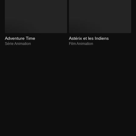
Adventure Time
Astérix et les Indiens
Série Animation
Film Animation