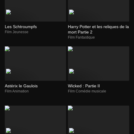
Les Schtroumpfs
Harry Potter et les reliques de la
mort Partie 2
Film Jeunesse
Film Fantastique
Astérix le Gaulois
Wicked : Partie II
Film Animation
Film Comédie musicale