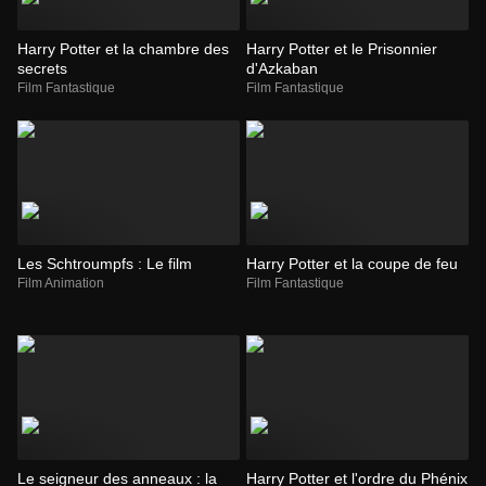
Harry Potter et la chambre des
Harry Potter et le Prisonnier
secrets
d'Azkaban
Film Fantastique
Film Fantastique
Les Schtroumpfs : Le film
Harry Potter et la coupe de feu
Film Animation
Film Fantastique
Le seigneur des anneaux : la
Harry Potter et l'ordre du Phénix