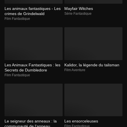
Les animaux fantastiques - Les
Mayfair Witches
crimes de Grindelwald
Série Fantastique
Film Fantastique
Les Animaux Fantastiques : les
Kalidor, la légende du talisman
Secrets de Dumbledore
Film Aventure
Film Fantastique
Le seigneur des anneaux : la
Les ensorceleuses
communauté de l'anneau
Film Fantastique