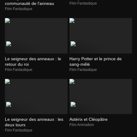
communauté de l'anneau
Film Fantastique
Film Fantastique
Le seigneur des anneaux : le
Harry Potter et le prince de
retour du roi
sang-mêlé
Film Fantastique
Film Fantastique
Le seigneur des anneaux : les
Astérix et Cléopâtre
deux tours
Film Animation
Film Fantastique