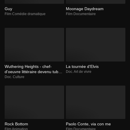
Guy
Moonage Daydream
Film Comédie dramatique
Film Documentaire
Wuthering Heights - chef-
La tournée d'Elvis
d'oeuvre littéraire devenu tube
Doc. Art de vivre
musical
Doc. Culture
Rock Bottom
Paolo Conte, via con me
Film Animation
Film Documentaire