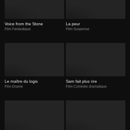
Voice from the Stone
La peur
Film Fantastique
Film Suspense
Le maître du logis
Sam fait plus rire
Film Drame
Film Comédie dramatique