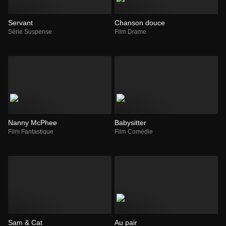
Servant
Chanson douce
Série Suspense
Film Drame
Nanny McPhee
Babysitter
Film Fantastique
Film Comédie
Sam & Cat
Au pair