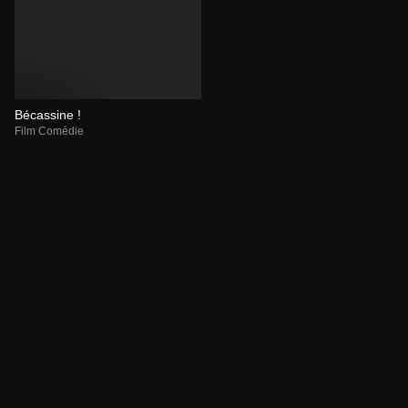
Bécassine !
Film Comédie