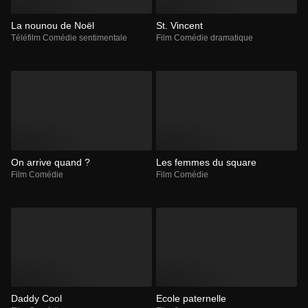
La nounou de Noël
St. Vincent
Téléfilm Comédie sentimentale
Film Comédie dramatique
On arrive quand ?
Les femmes du square
Film Comédie
Film Comédie
Daddy Cool
Ecole paternelle