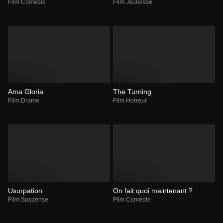
Film Comédie
Film Jeunesse
Ama Gloria
The Turning
Film Drame
Film Horreur
Usurpation
On fait quoi maintenant ?
Film Suspense
Film Comédie