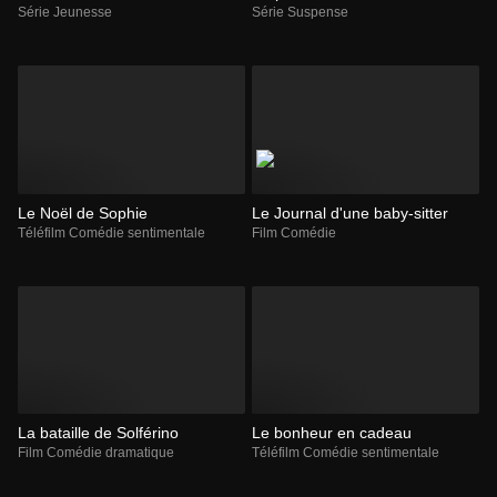
Série Jeunesse
Série Suspense
Le Noël de Sophie
Le Journal d'une baby-sitter
Téléfilm Comédie sentimentale
Film Comédie
La bataille de Solférino
Le bonheur en cadeau
Film Comédie dramatique
Téléfilm Comédie sentimentale