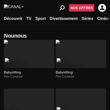
NOS OFFRES
Découvrir
TV
Sport
Divertissement
Séries
Ciném
nounous
Babysitting
Babysitting
Film Comédie
Film Comédie