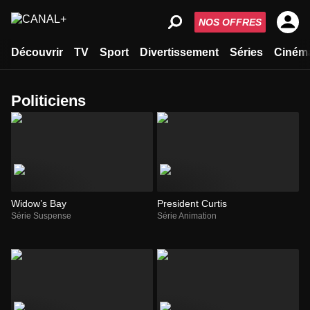
NOS OFFRES
Découvrir
TV
Sport
Divertissement
Séries
Ciném
politiciens
Widow’s Bay
President Curtis
Série Suspense
Série Animation