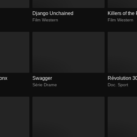
Django Unchained
Killers of th
Film Western
Film Western
ronx
Swagger
Révolution 3
Série Drame
Doc. Sport