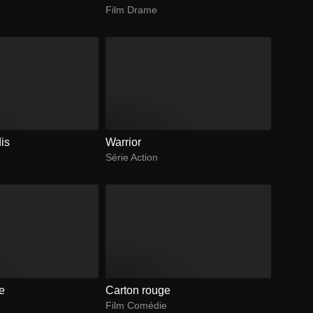
Film Drame
is
Warrior
Série Action
re
Carton rouge
e
Film Comédie