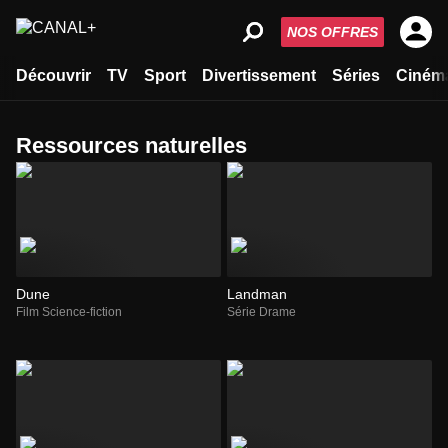
NOS OFFRES
Découvrir
TV
Sport
Divertissement
Séries
Ciném
ressources naturelles
Dune
Landman
Film Science-fiction
Série Drame