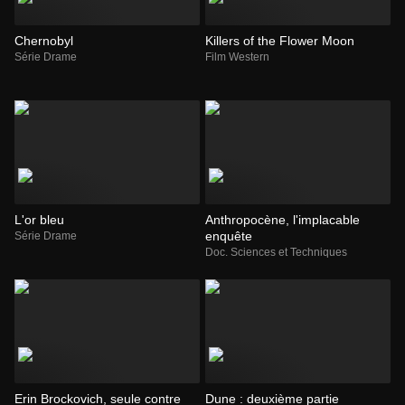
Chernobyl
Killers of the Flower Moon
Série Drame
Film Western
L'or bleu
Anthropocène, l'implacable
enquête
Série Drame
Doc. Sciences et Techniques
Erin Brockovich, seule contre
Dune : deuxième partie